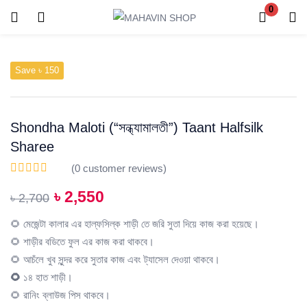
0
Login
Register
Save ৳ 150
Enter your username and password to login.
Shondha Maloti (“সন্ধ্যামালতী”) Taant Halfsilk
Sharee
(
0
customer reviews)
Remember me
Lost password?
৳
2,550
৳
2,700
🌻 মেজেন্টা কালার এর হাল্ফসিল্ক শাড়ী তে জরি সুতা দিয়ে কাজ করা হয়েছে।
🌻 শাড়ীর বডিতে ফুল এর কাজ করা থাকবে।
🌻
আচঁলে খুব সুন্দর করে সুতার কাজ এবং ট্যাসেল দেওয়া থাকবে।
🌻
১৪ হাত শাড়ী।
🌻 রানিং ব্লাউজ পিস থাকবে।