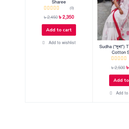
Sharee
(0)
৳
2,350
৳
2,450
Add to cart
Add to wishlist
Sudha (“সুধা”) 
Cotton 
৳
2,500
Add to
Add to 