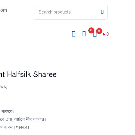
com
0
0
৳
0
nt Halfsilk Sharee
ews)
া থাকবে।
বে এবং আচঁলে নীল কালার।
এর কাজ করা থাকবে।