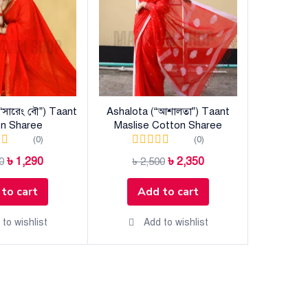
Ha
৳
2
A
সারেং বৌ”) Taant
Ashalota (“আশালতা”) Taant
n Sharee
Maslise Cotton Sharee
(0)
(0)
৳
1,290
৳
2,350
0
৳
2,500
to cart
Add to cart
to wishlist
Add to wishlist