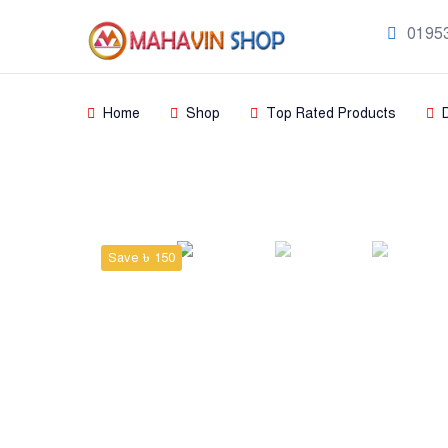
0195
Home
Shop
Top Rated Products
Product
Home
Sharee
Save ৳ 150