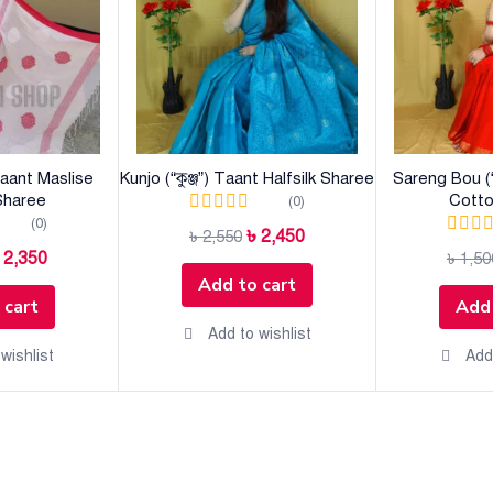
Taant Maslise
Kunjo (“কুঞ্জ”) Taant Halfsilk Sharee
Sareng Bou (“
Sharee
Cotto
(0)
(0)
৳
2,450
৳
2,550
৳
2,350
৳
1,50
Add to cart
 cart
Add 
Add to wishlist
wishlist
Add 