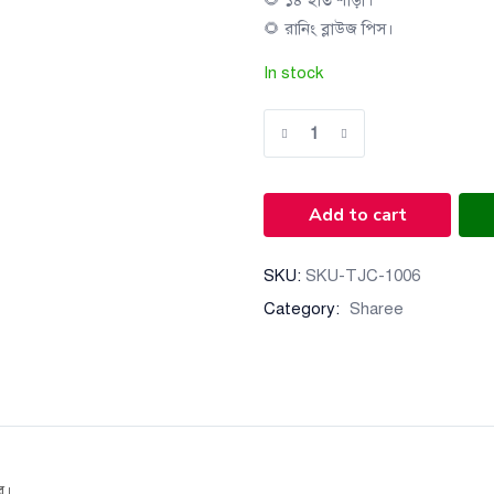
🌻 ১৪ হাত শাড়ী।
🌻 রানিং ব্লাউজ পিস।
In stock
Add to cart
SKU:
SKU-TJC-1006
Category:
Sharee
ে।