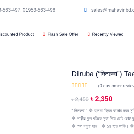
3-563-497
,
01953-563-498
sales@mahavinbd.
iscounted Product
Flash Sale Offer
Recently Viewed
Dilruba (“দিলরুবা”) 
(
0
customer revie
৳
2,350
৳
2,450
” দিলরুবা ”
🔷 হালকা ক্রিম কালার নরম সু
🔷 শাড়ীর ফুল বডিতে সুতা দিয়ে ছোট ছোট 
🔷 গঙ্গা যমুনা পাড়।
🔷 ১৪ হাত শাড়ি।
🔷