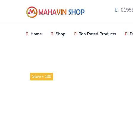
0195
Home
Shop
Top Rated Products
D
Product
Home
Sharee
Save ৳ 100