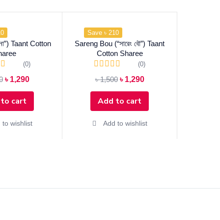
10
Save ৳ 210
জনা”) Taant Cotton
Sareng Bou (“সারেং বৌ”) Taant
haree
Cotton Sharee
(0)
(0)
0
৳
1,290
৳
1,500
৳
1,290
to cart
Add to cart
to wishlist
Add to wishlist