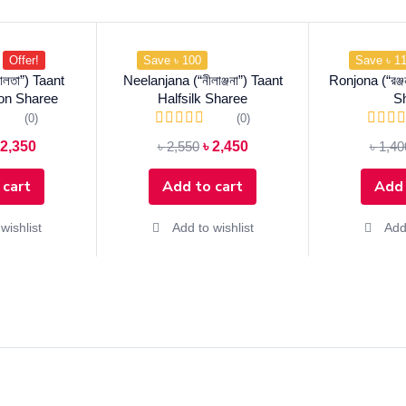
Offer!
Save ৳ 100
Save ৳ 1
লতা”) Taant
Neelanjana (“নীলাঞ্জনা”) Taant
Ronjona (“রঞ্
ton Sharee
Halfsilk Sharee
S
(0)
(0)
2,350
৳
2,550
৳
2,450
৳
1,40
 cart
Add to cart
Add 
wishlist
Add to wishlist
Add 