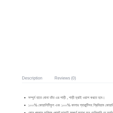
Description
Reviews (0)
সম্পুর্ন হাতে বোনা তাঁত এর শাড়ী , শাড়ী ড্রাই ওয়াশ করতে হবে।
১০০% কোয়ালিটিফুল এবং ১০০% কালার গ্যারান্টিসহ প্রিমিয়াম কোয়ালি
কোন প্রকার অগ্রিম পেমেন্ট ছাড়াই সম্পূর্ণ ক্যাশ অন ডেলিভারি তে অর্ড