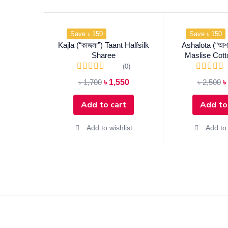
Save ৳ 150
Save ৳ 150
Kajla (“কাজলা”) Taant Halfsilk
Ashalota (“আশা
Sharee
Maslise Cot
(0)
৳
1,700
৳
1,550
৳
2,500
৳
Add to cart
Add to
Add to wishlist
Add to 