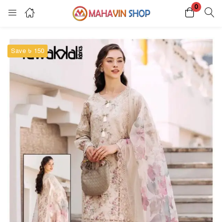
0
Login
Register
Save ৳ 150
Enter your username and password to login.
Remember me
Lost password?