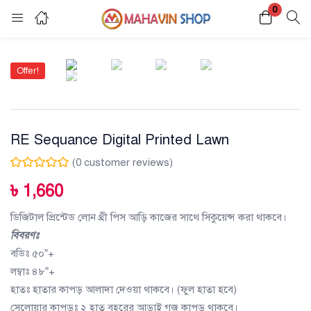
0
Login
Register
Offer!
Enter your username and password to login.
RE Sequance Digital Printed Lawn
(
0
customer reviews)
Remember me
Lost password?
৳
1,660
ডিজিটাল প্রিন্টেড লোন থ্রী পিস আড়ি কাজের সাথে সিকুয়েন্স করা থাকবে।
বিবরণঃ
বডিঃ ৫০”+
লম্বাঃ ৪৮”+
হাতঃ হাতার কাপড় আলাদা দেওয়া থাকবে। (ফুল হাতা হবে)
সেলোয়ার কাপড়ঃ ২ হাত বহরের আড়াই গজ কাপড় থাকবে।